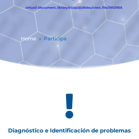
virtual/-/document_library/bGsp2IjUBdeu/view_file/39121905
Home
Participa
9

Diagnóstico e Identificación de problemas