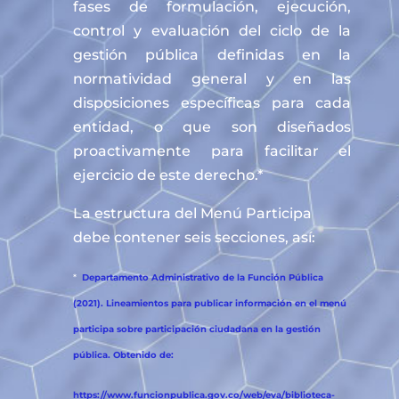
fases de formulación, ejecución,
control y evaluación del ciclo de la
gestión pública definidas en la
normatividad general y en las
disposiciones específicas para cada
entidad, o que son diseñados
proactivamente para facilitar el
ejercicio de este derecho.*
La estructura del Menú Participa
debe contener seis secciones, así:
*
Departamento Administrativo de la Función Pública
(2021). Lineamientos para publicar información en el menú
participa sobre participación ciudadana en la gestión
pública. Obtenido de:
https://www.funcionpublica.gov.co/web/eva/biblioteca-