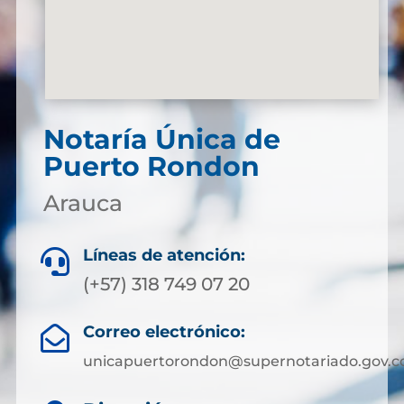
Notaría Única de
Puerto Rondon
Arauca
Líneas de atención:

(+57) 318 749 07 20
Correo electrónico:

unicapuertorondon@supernotariado.gov.c