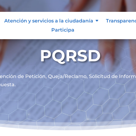
Atención y servicios a la ciudadanía
Transparen
Participa
PQRSD
ención de
Petición, Queja/Reclamo, Solicitud de Infor
uesta.