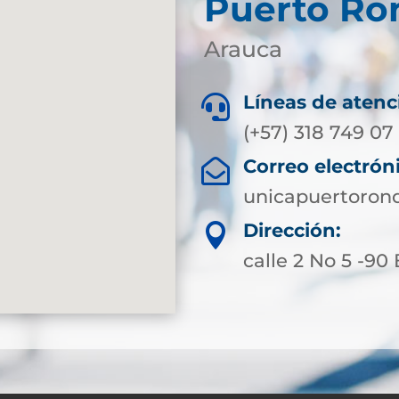
Puerto Ro
Arauca
Líneas de atenc

(+57) 318 749 07
Correo electrón

unicapuertoron
Dirección:

calle 2 No 5 -90 