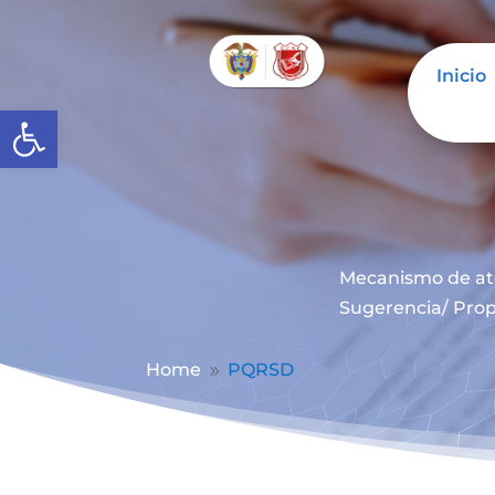
Inicio
Abrir barra de herramientas
Mecanismo de at
Sugerencia/ Prop
Home
PQRSD
9