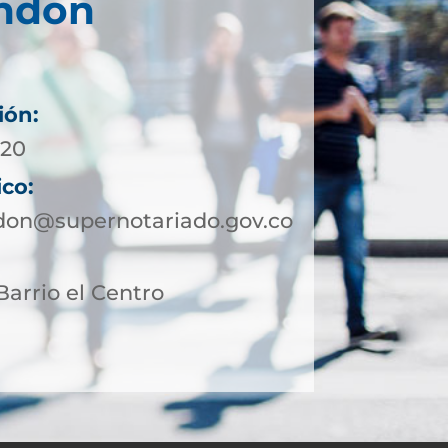
ndon
ión:
 20
ico:
don@supernotariado.gov.co
Barrio el Centro