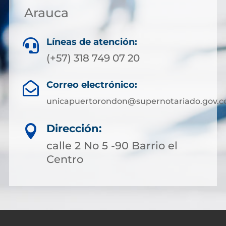
Arauca
Líneas de atención:

(+57) 318 749 07 20
Correo electrónico:

unicapuertorondon@supernotariado.gov.c
Dirección:

calle 2 No 5 -90 Barrio el
Centro