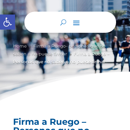
Abrir barra de herramientas
Home
Firma a Ruego- personas que no
9
saben o no puede firmar
Firma a Ruego –
9
Personas que no saben o no puede firmar
Firma a Ruego –