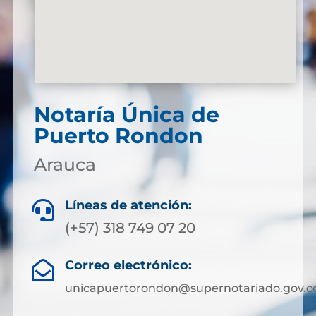
Notaría Única de
Puerto Rondon
Arauca
Líneas de atención:

(+57) 318 749 07 20
Correo electrónico:

unicapuertorondon@supernotariado.gov.c