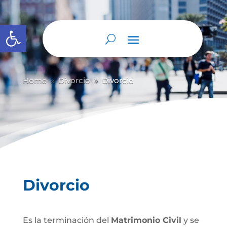
Abrir barra de herramientas
Home
Divorcio
Divorcio
9
9
Divorcio
Es la terminación del
Matrimonio Civil
y se