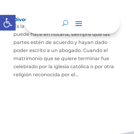
Abrir barra de herramientas
Divorcio
Es la terminación del Matrimonio Civil y se
puede hace en notaría, siempre que las
partes estén de acuerdo y hayan dado
poder escrito a un abogado. Cuando el
matrimonio que se quiere terminar fue
celebrado por la iglesia católica o por otra
religión reconocida por el...