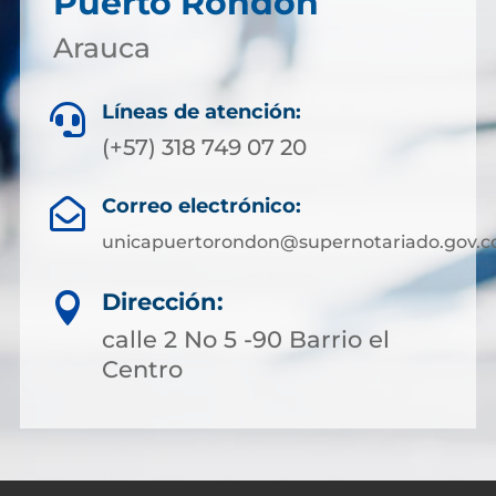
Puerto Rondon
Arauca
Líneas de atención:

(+57) 318 749 07 20
Correo electrónico:

unicapuertorondon@supernotariado.gov.c
Dirección:

calle 2 No 5 -90 Barrio el
Centro