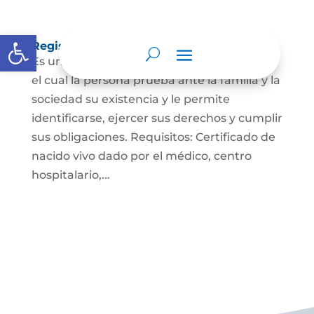
Abrir barra de herramientas
Registro Civil de Nacimiento
Es un documento indispensable mediante
el cual la persona prueba ante la familia y la
sociedad su existencia y le permite
identificarse, ejercer sus derechos y cumplir
sus obligaciones. Requisitos: Certificado de
nacido vivo dado por el médico, centro
hospitalario,...