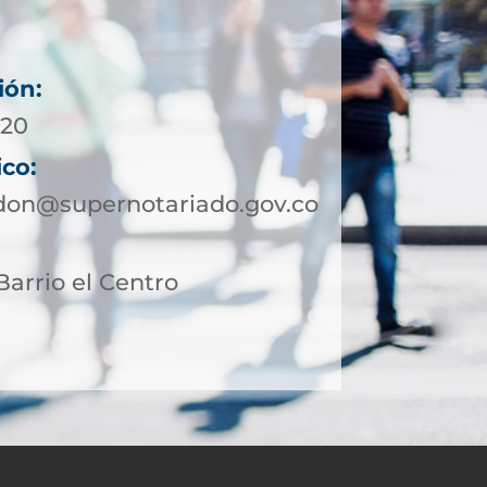
ión:
 20
ico:
don@supernotariado.gov.co
Barrio el Centro