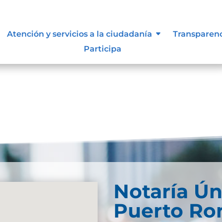
resultados
Atención y servicios a la ciudadanía
Transparen
Participa
se. Trate de perfeccionar su búsqueda o utilice la
Notaría Ún
Puerto Ro