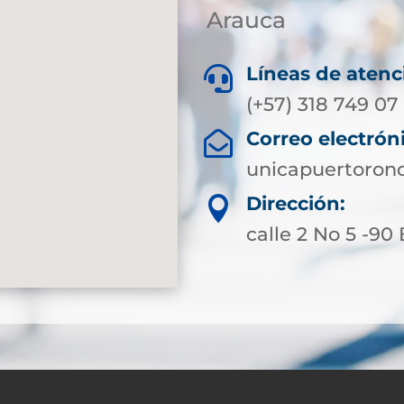
Arauca
Líneas de atenc

(+57) 318 749 07
Correo electrón

unicapuertoron
Dirección:

calle 2 No 5 -90 