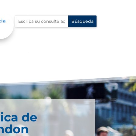
cia
ica de
ndon