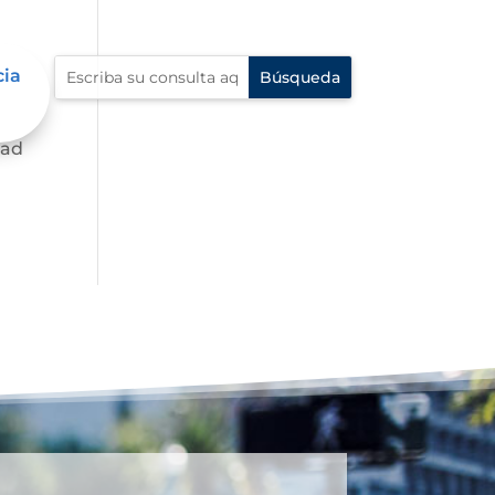
cia
dad