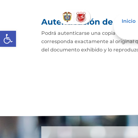
Autenticación de Copi
Inicio
Abrir barra de herramientas
Podrá autenticarse una copia mecánic
corresponda exactamente al original q
del documento exhibido y lo reproduzca