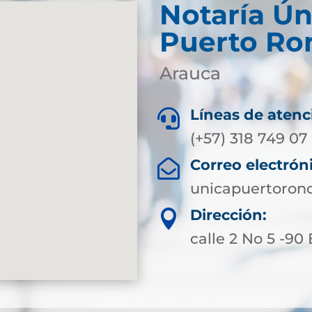
Notaría Ún
Puerto Ro
Arauca
Líneas de atenc

(+57) 318 749 07
Correo electrón

unicapuertoron
Dirección:

calle 2 No 5 -90 