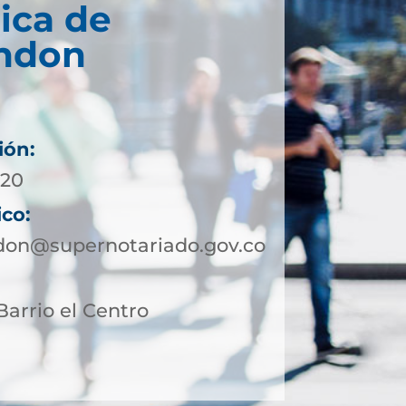
ica de
ndon
ión:
 20
ico:
don@supernotariado.gov.co
Barrio el Centro