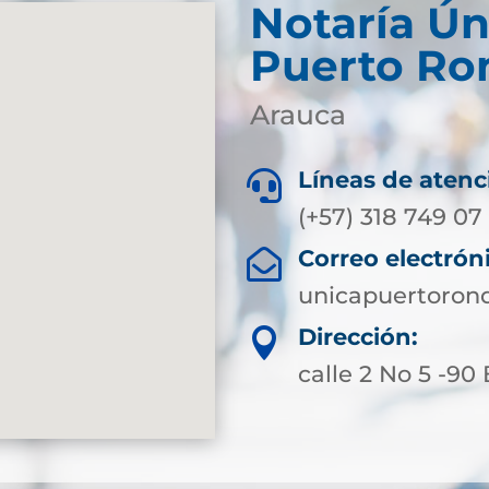
Notaría Ún
Puerto Ro
Arauca
Líneas de atenc

(+57) 318 749 07
Correo electrón

unicapuertoron
Dirección:

calle 2 No 5 -90 