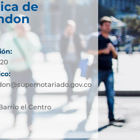
ica de
ndon
ión:
 20
ico:
don@supernotariado.gov.co
Barrio el Centro