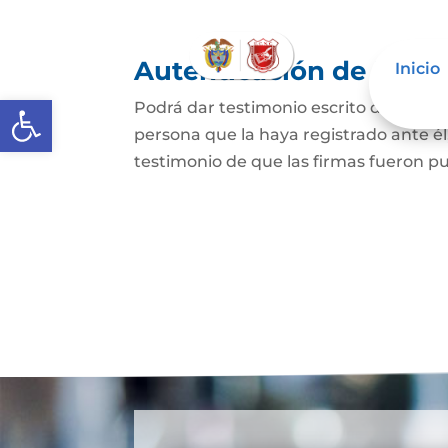
Autenticación de Firm
Inicio
Abrir barra de herramientas
Podrá dar testimonio escrito de que l
persona que la haya registrado ante él
testimonio de que las firmas fueron pu