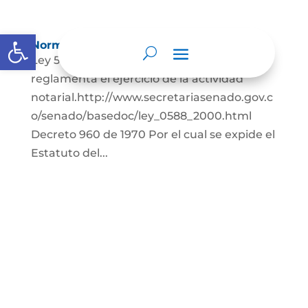
Abrir barra de herramientas
Normatividad especial
Ley 588 de 2000 Por medio de la cual se
reglamenta el ejercicio de la actividad
notarial.http://www.secretariasenado.gov.c
o/senado/basedoc/ley_0588_2000.html
Decreto 960 de 1970 Por el cual se expide el
Estatuto del...