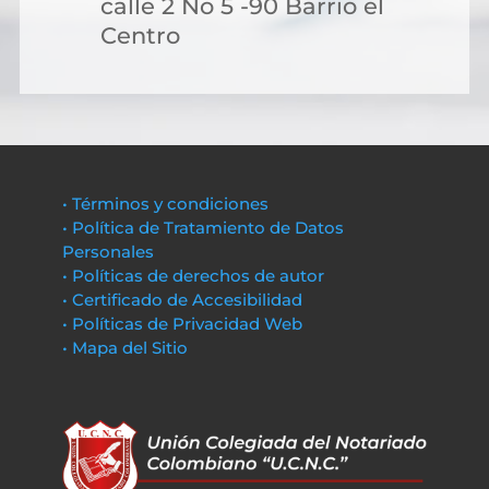
calle 2 No 5 -90 Barrio el
Centro
• Términos y condiciones
• Política de Tratamiento de Datos
Personales
• Políticas de derechos de autor
• Certificado de Accesibilidad
• Políticas de Privacidad Web
• Mapa del Sitio