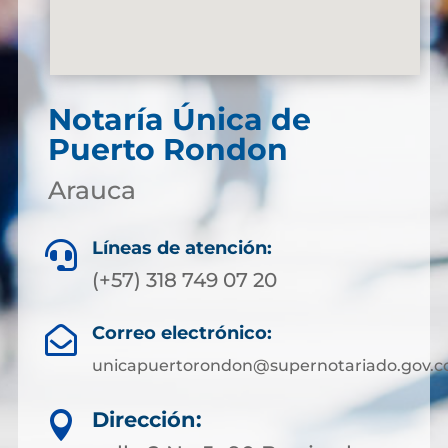
Notaría Única de
Puerto Rondon
Arauca
Líneas de atención:

(+57) 318 749 07 20
Correo electrónico:

unicapuertorondon@supernotariado.gov.c
Dirección:
