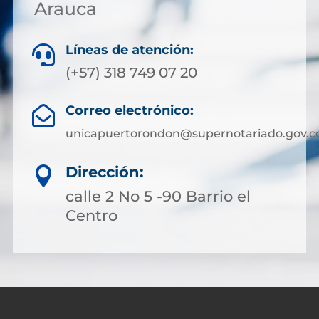
Arauca
Líneas de atención:

(+57) 318 749 07 20
Correo electrónico:

unicapuertorondon@supernotariado.gov.c
Dirección:

calle 2 No 5 -90 Barrio el
Centro